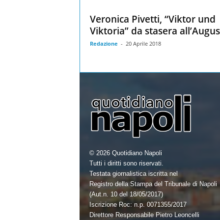
Veronica Pivetti, “Viktor und
Viktoria” da stasera all’Augu
Redazione
-
20 Aprile 2018
© 2026 Quotidiano Napoli
Tutti i diritti sono riservati.
Testata giornalistica iscritta nel
Registro della Stampa del Tribunale di Napoli
(Aut.n. 10 del 18/05/2017)
Iscrizione Roc: n.p. 0071355/2017
Direttore Responsabile Pietro Leoncelli