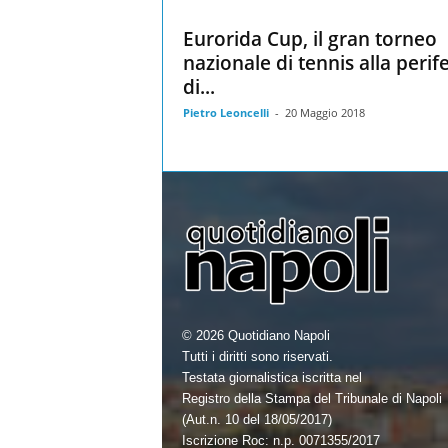
Eurorida Cup, il gran torneo
nazionale di tennis alla perife
di...
Pietro Leoncelli
-
20 Maggio 2018
© 2026 Quotidiano Napoli
Tutti i diritti sono riservati.
Testata giornalistica iscritta nel
Registro della Stampa del Tribunale di Napoli
(Aut.n. 10 del 18/05/2017)
Iscrizione Roc: n.p. 0071355/2017