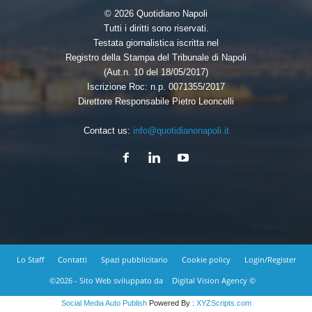
© 2026 Quotidiano Napoli
Tutti i diritti sono riservati.
Testata giornalistica iscritta nel
Registro della Stampa del Tribunale di Napoli
(Aut.n. 10 del 18/05/2017)
Iscrizione Roc: n.p. 0071355/2017
Direttore Responsabile Pietro Leoncelli
Contact us:
info@quotidianonapoli.it
Lo Staff
Contatti
Spazi pubblicitario
Cookie policy
Login/Register
©2026 - Sito Web sviluppato da
Digital Vision Agency ©
Social Media Auto Publish
Powered By :
XYZScripts.com