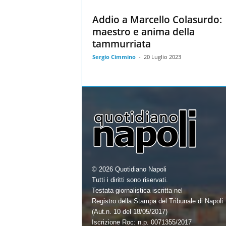
Addio a Marcello Colasurdo:
maestro e anima della
tammurriata
Sergio Cimmino
-
20 Luglio 2023
© 2026 Quotidiano Napoli
Tutti i diritti sono riservati.
Testata giornalistica iscritta nel
Registro della Stampa del Tribunale di Napoli
(Aut.n. 10 del 18/05/2017)
Iscrizione Roc: n.p. 0071355/2017