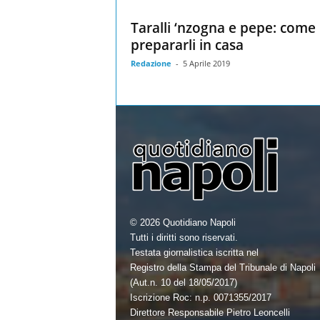
Taralli ‘nzogna e pepe: come
prepararli in casa
Redazione
-
5 Aprile 2019
© 2026 Quotidiano Napoli
Tutti i diritti sono riservati.
Testata giornalistica iscritta nel
Registro della Stampa del Tribunale di Napoli
(Aut.n. 10 del 18/05/2017)
Iscrizione Roc: n.p. 0071355/2017
Direttore Responsabile Pietro Leoncelli