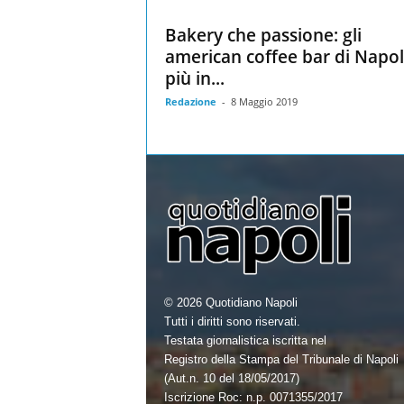
Bakery che passione: gli
american coffee bar di Napol
più in...
Redazione
-
8 Maggio 2019
© 2026 Quotidiano Napoli
Tutti i diritti sono riservati.
Testata giornalistica iscritta nel
Registro della Stampa del Tribunale di Napoli
(Aut.n. 10 del 18/05/2017)
Iscrizione Roc: n.p. 0071355/2017