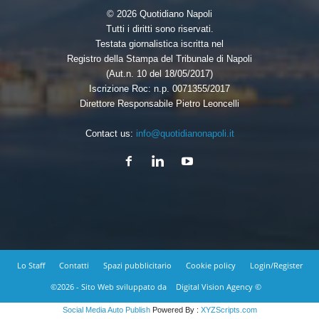
© 2026 Quotidiano Napoli
Tutti i diritti sono riservati.
Testata giornalistica iscritta nel
Registro della Stampa del Tribunale di Napoli
(Aut.n. 10 del 18/05/2017)
Iscrizione Roc: n.p. 0071355/2017
Direttore Responsabile Pietro Leoncelli
Contact us:
info@quotidianonapoli.it
Lo Staff
Contatti
Spazi pubblicitario
Cookie policy
Login/Register
©2026 - Sito Web sviluppato da
Digital Vision Agency ©
Social Media Auto Publish
Powered By :
XYZScripts.com