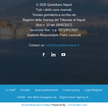
© 2026 Quotidiano Napoli
Tutti i diritti sono riservati.
Testata giornalistica iscritta nel
Registro della Stampa del Tribunale di Napoli
(Aut.n. 10 del 18/05/2017)
Iscrizione Roc: n.p. 0071355/2017
Direttore Responsabile Pietro Leoncelli
Contact us:
info@quotidianonapoli.it
Lo Staff
Contatti
Spazi pubblicitario
Cookie policy
Login/Register
©2026 - Sito Web sviluppato da
Digital Vision Agency ©
Social Media Auto Publish
Powered By :
XYZScripts.com