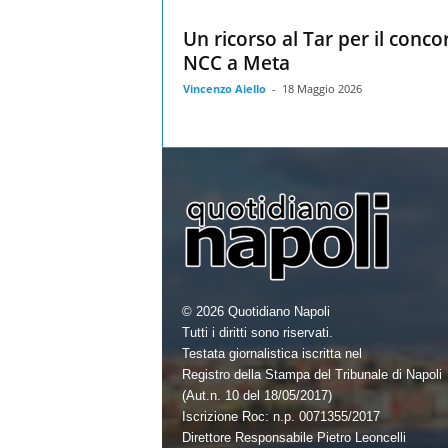
Un ricorso al Tar per il conco
NCC a Meta
Vincenzo Aiello
-
18 Maggio 2026
© 2026 Quotidiano Napoli
Tutti i diritti sono riservati.
Testata giornalistica iscritta nel
Registro della Stampa del Tribunale di Napoli
(Aut.n. 10 del 18/05/2017)
Iscrizione Roc: n.p. 0071355/2017
Direttore Responsabile Pietro Leoncelli