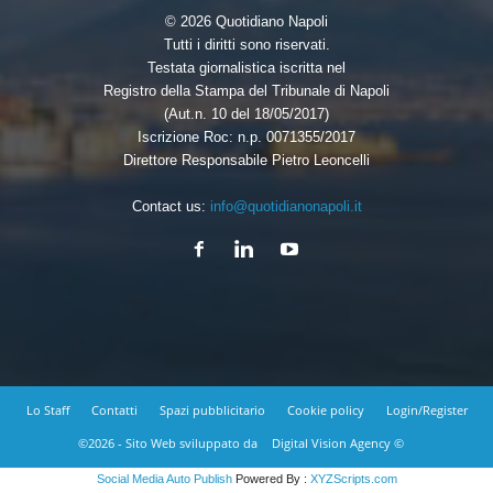
© 2026 Quotidiano Napoli
Tutti i diritti sono riservati.
Testata giornalistica iscritta nel
Registro della Stampa del Tribunale di Napoli
(Aut.n. 10 del 18/05/2017)
Iscrizione Roc: n.p. 0071355/2017
Direttore Responsabile Pietro Leoncelli
Contact us:
info@quotidianonapoli.it
Lo Staff
Contatti
Spazi pubblicitario
Cookie policy
Login/Register
©2026 - Sito Web sviluppato da
Digital Vision Agency ©
Social Media Auto Publish
Powered By :
XYZScripts.com