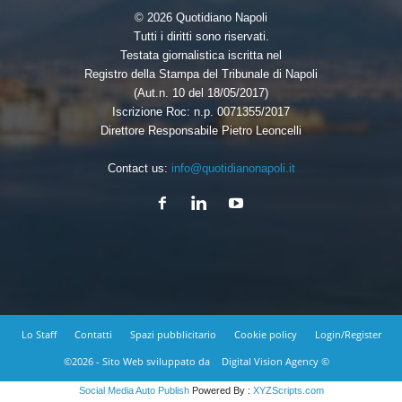
© 2026 Quotidiano Napoli
Tutti i diritti sono riservati.
Testata giornalistica iscritta nel
Registro della Stampa del Tribunale di Napoli
(Aut.n. 10 del 18/05/2017)
Iscrizione Roc: n.p. 0071355/2017
Direttore Responsabile Pietro Leoncelli
Contact us:
info@quotidianonapoli.it
Lo Staff
Contatti
Spazi pubblicitario
Cookie policy
Login/Register
©2026 - Sito Web sviluppato da
Digital Vision Agency ©
Social Media Auto Publish
Powered By :
XYZScripts.com