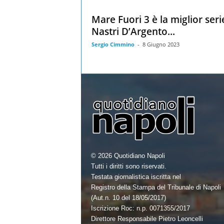
Mare Fuori 3 è la miglior seri
Nastri D’Argento...
Sergio Cimmino
-
8 Giugno 2023
© 2026 Quotidiano Napoli
Tutti i diritti sono riservati.
Testata giornalistica iscritta nel
Registro della Stampa del Tribunale di Napoli
(Aut.n. 10 del 18/05/2017)
Iscrizione Roc: n.p. 0071355/2017
Direttore Responsabile Pietro Leoncelli