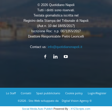
© 2026 Quotidiano Napoli
Tutti i diritti sono riservati.
Testata giornalistica iscritta nel
Registro della Stampa del Tribunale di Napoli
(Aut.n. 10 del 18/05/2017)
Iscrizione Roc: n.p. 0071355/2017
Direttore Responsabile Pietro Leoncelli
Contact us:
info@quotidianonapoli.it
Lo Staff
Contatti
Spazi pubblicitario
Cookie policy
Login/Register
©2026 - Sito Web sviluppato da
Digital Vision Agency ©
Social Media Auto Publish
Powered By :
XYZScripts.com