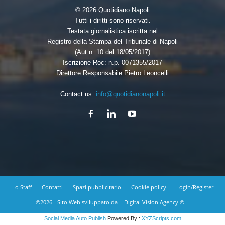
© 2026 Quotidiano Napoli
Tutti i diritti sono riservati.
Testata giornalistica iscritta nel
Registro della Stampa del Tribunale di Napoli
(Aut.n. 10 del 18/05/2017)
Iscrizione Roc: n.p. 0071355/2017
Direttore Responsabile Pietro Leoncelli
Contact us:
info@quotidianonapoli.it
Lo Staff
Contatti
Spazi pubblicitario
Cookie policy
Login/Register
©2026 - Sito Web sviluppato da
Digital Vision Agency ©
Social Media Auto Publish
Powered By :
XYZScripts.com