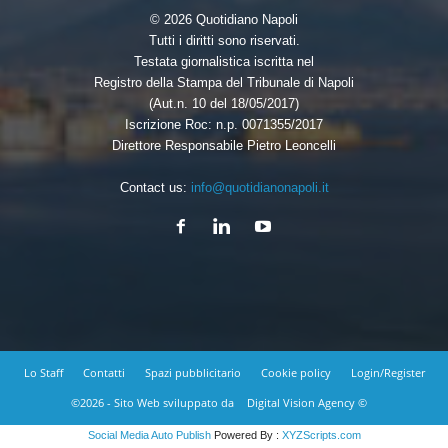
© 2026 Quotidiano Napoli
Tutti i diritti sono riservati.
Testata giornalistica iscritta nel
Registro della Stampa del Tribunale di Napoli
(Aut.n. 10 del 18/05/2017)
Iscrizione Roc: n.p. 0071355/2017
Direttore Responsabile Pietro Leoncelli
Contact us:
info@quotidianonapoli.it
Lo Staff
Contatti
Spazi pubblicitario
Cookie policy
Login/Register
©2026 - Sito Web sviluppato da
Digital Vision Agency ©
Social Media Auto Publish
Powered By :
XYZScripts.com