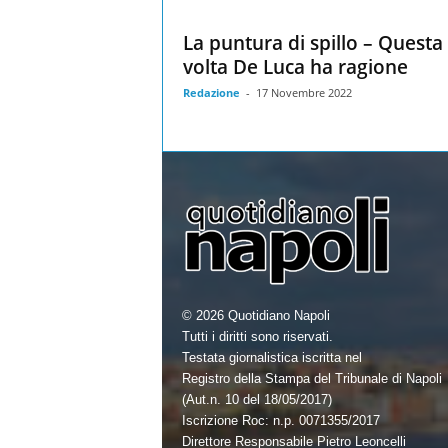
La puntura di spillo – Questa
volta De Luca ha ragione
Redazione
-
17 Novembre 2022
© 2026 Quotidiano Napoli
Tutti i diritti sono riservati.
Testata giornalistica iscritta nel
Registro della Stampa del Tribunale di Napoli
(Aut.n. 10 del 18/05/2017)
Iscrizione Roc: n.p. 0071355/2017
Direttore Responsabile Pietro Leoncelli