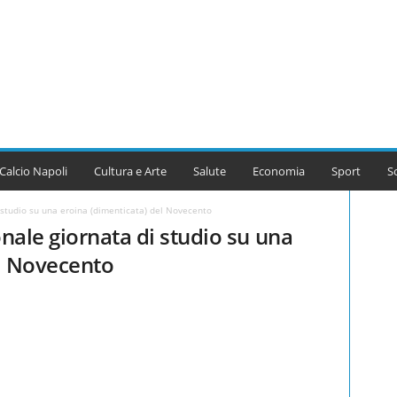
Calcio Napoli
Cultura e Arte
Salute
Economia
Sport
S
 studio su una eroina (dimenticata) del Novecento
onale giornata di studio su una
el Novecento