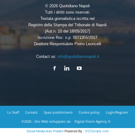
© 2026 Quotidiano Napoli
Tutti i diritti sono riservati.
Testata giornalistica iscritta nel
Registro della Stampa del Tribunale di Napoli
(Aut.n. 10 del 18/05/2017)
Iscrizione Roc: n.p. 0071355/2017
Direttore Responsabile Pietro Leoncelli
Contact us:
info@quotidianonapoli.it
Lo Staff
Contatti
Spazi pubblicitario
Cookie policy
Login/Register
©2026 - Sito Web sviluppato da
Digital Vision Agency ©
Social Media Auto Publish
Powered By :
XYZScripts.com