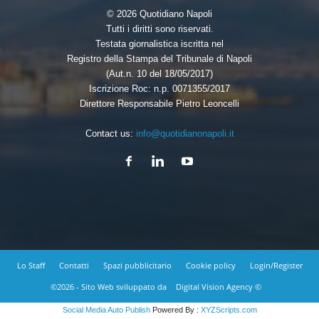
© 2026 Quotidiano Napoli
Tutti i diritti sono riservati.
Testata giornalistica iscritta nel
Registro della Stampa del Tribunale di Napoli
(Aut.n. 10 del 18/05/2017)
Iscrizione Roc: n.p. 0071355/2017
Direttore Responsabile Pietro Leoncelli
Contact us:
info@quotidianonapoli.it
Lo Staff
Contatti
Spazi pubblicitario
Cookie policy
Login/Register
©2026 - Sito Web sviluppato da
Digital Vision Agency ©
Social Media Auto Publish
Powered By :
XYZScripts.com