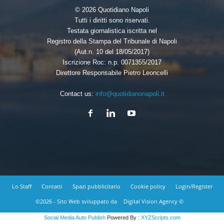
© 2026 Quotidiano Napoli
Tutti i diritti sono riservati.
Testata giornalistica iscritta nel
Registro della Stampa del Tribunale di Napoli
(Aut.n. 10 del 18/05/2017)
Iscrizione Roc: n.p. 0071355/2017
Direttore Responsabile Pietro Leoncelli
Contact us:
info@quotidianonapoli.it
Lo Staff
Contatti
Spazi pubblicitario
Cookie policy
Login/Register
©2026 - Sito Web sviluppato da
Digital Vision Agency ©
Social Media Auto Publish
Powered By :
XYZScripts.com