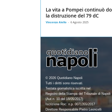
La vita a Pompei continuò d
la distruzione del 79 dC
Vincenzo Aiello
-
6 Agosto 2025
© 2026 Quotidiano Napoli
Tutti i diritti sono riservati.
Testata giornalistica iscritta nel
Registro della Stampa del Tribunale di Napoli
(Aut.n. 10 del 18/05/2017)
Iscrizione Roc: n.p. 0071355/2017
Direttore Responsabile Pietro Leoncelli