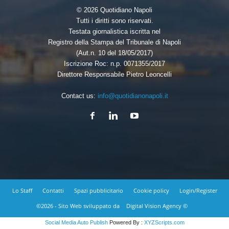
© 2026 Quotidiano Napoli
Tutti i diritti sono riservati.
Testata giornalistica iscritta nel
Registro della Stampa del Tribunale di Napoli
(Aut.n. 10 del 18/05/2017)
Iscrizione Roc: n.p. 0071355/2017
Direttore Responsabile Pietro Leoncelli
Contact us:
info@quotidianonapoli.it
Lo Staff
Contatti
Spazi pubblicitario
Cookie policy
Login/Register
©2026 - Sito Web sviluppato da
Digital Vision Agency ©
Social Media Auto Publish
Powered By :
XYZScripts.com