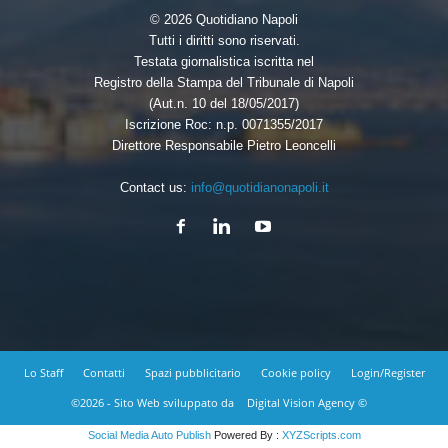
© 2026 Quotidiano Napoli
Tutti i diritti sono riservati.
Testata giornalistica iscritta nel
Registro della Stampa del Tribunale di Napoli
(Aut.n. 10 del 18/05/2017)
Iscrizione Roc: n.p. 0071355/2017
Direttore Responsabile Pietro Leoncelli
Contact us:
info@quotidianonapoli.it
Lo Staff
Contatti
Spazi pubblicitario
Cookie policy
Login/Register
©2026 - Sito Web sviluppato da
Digital Vision Agency ©
Social Media Auto Publish
Powered By :
XYZScripts.com