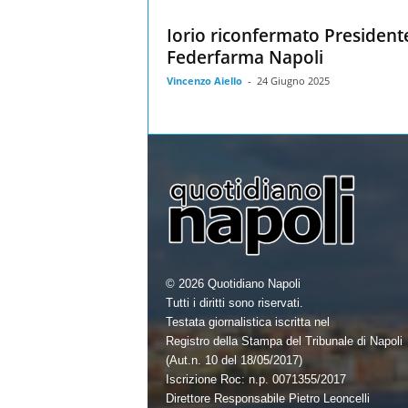
Iorio riconfermato President
Federfarma Napoli
Vincenzo Aiello
-
24 Giugno 2025
© 2026 Quotidiano Napoli
Tutti i diritti sono riservati.
Testata giornalistica iscritta nel
Registro della Stampa del Tribunale di Napoli
(Aut.n. 10 del 18/05/2017)
Iscrizione Roc: n.p. 0071355/2017
Direttore Responsabile Pietro Leoncelli