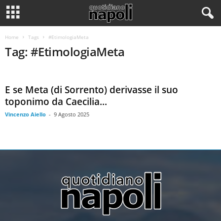
Home
Tags
#EtimologiaMeta
Tag: #EtimologiaMeta
E se Meta (di Sorrento) derivasse il suo
toponimo da Caecilia...
Vincenzo Aiello
-
9 Agosto 2025