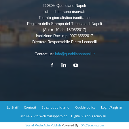
© 2026 Quotidiano Napoli
Tutti i diritti sono riservati.
Testata giornalistica iscritta nel
Registro della Stampa del Tribunale di Napoli
(Aut.n. 10 del 18/05/2017)
Iscrizione Roc: n.p. 0071355/2017
Direttore Responsabile Pietro Leoncelli
Contact us:
info@quotidianonapoli.it
Lo Staff
Contatti
Spazi pubblicitario
Cookie policy
Login/Register
©2026 - Sito Web sviluppato da
Digital Vision Agency ©
Social Media Auto Publish
Powered By :
XYZScripts.com