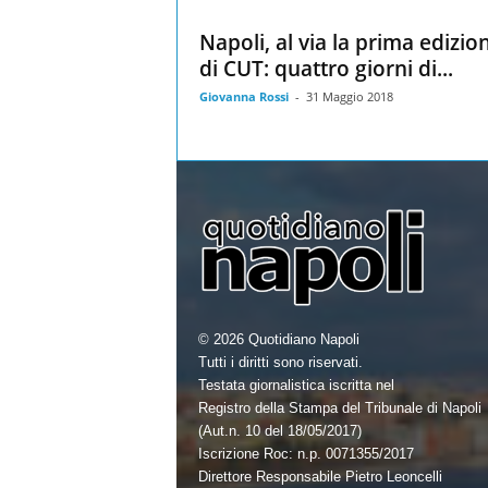
Napoli, al via la prima edizio
di CUT: quattro giorni di...
Giovanna Rossi
-
31 Maggio 2018
© 2026 Quotidiano Napoli
Tutti i diritti sono riservati.
Testata giornalistica iscritta nel
Registro della Stampa del Tribunale di Napoli
(Aut.n. 10 del 18/05/2017)
Iscrizione Roc: n.p. 0071355/2017
Direttore Responsabile Pietro Leoncelli