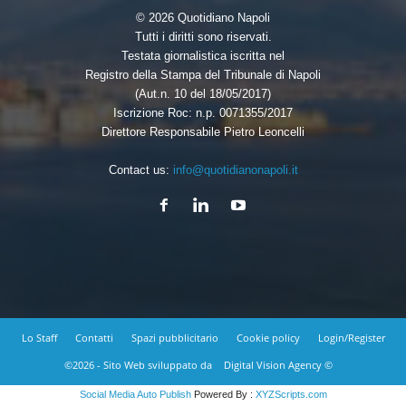
© 2026 Quotidiano Napoli
Tutti i diritti sono riservati.
Testata giornalistica iscritta nel
Registro della Stampa del Tribunale di Napoli
(Aut.n. 10 del 18/05/2017)
Iscrizione Roc: n.p. 0071355/2017
Direttore Responsabile Pietro Leoncelli
Contact us:
info@quotidianonapoli.it
Lo Staff
Contatti
Spazi pubblicitario
Cookie policy
Login/Register
©2026 - Sito Web sviluppato da
Digital Vision Agency ©
Social Media Auto Publish
Powered By :
XYZScripts.com