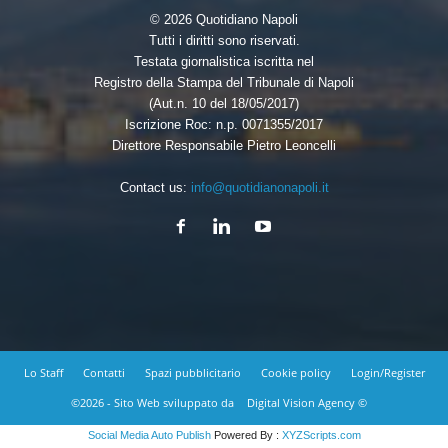
© 2026 Quotidiano Napoli
Tutti i diritti sono riservati.
Testata giornalistica iscritta nel
Registro della Stampa del Tribunale di Napoli
(Aut.n. 10 del 18/05/2017)
Iscrizione Roc: n.p. 0071355/2017
Direttore Responsabile Pietro Leoncelli
Contact us:
info@quotidianonapoli.it
Lo Staff
Contatti
Spazi pubblicitario
Cookie policy
Login/Register
©2026 - Sito Web sviluppato da
Digital Vision Agency ©
Social Media Auto Publish
Powered By :
XYZScripts.com