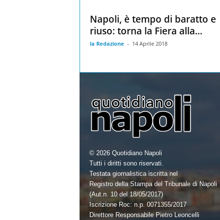
Napoli, è tempo di baratto e
riuso: torna la Fiera alla...
la Redazione
-
14 Aprile 2018
© 2026 Quotidiano Napoli
Tutti i diritti sono riservati.
Testata giornalistica iscritta nel
Registro della Stampa del Tribunale di Napoli
(Aut.n. 10 del 18/05/2017)
Iscrizione Roc: n.p. 0071355/2017
Direttore Responsabile Pietro Leoncelli