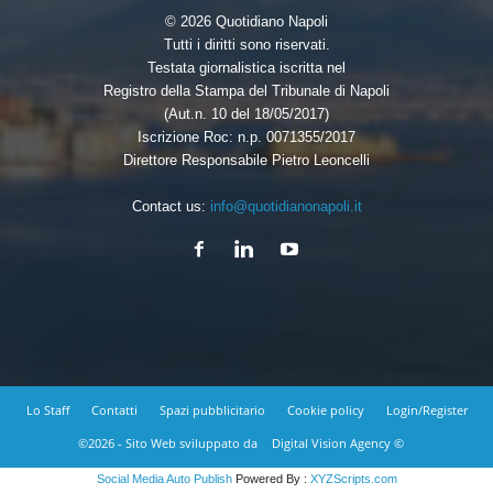
© 2026 Quotidiano Napoli
Tutti i diritti sono riservati.
Testata giornalistica iscritta nel
Registro della Stampa del Tribunale di Napoli
(Aut.n. 10 del 18/05/2017)
Iscrizione Roc: n.p. 0071355/2017
Direttore Responsabile Pietro Leoncelli
Contact us:
info@quotidianonapoli.it
Lo Staff
Contatti
Spazi pubblicitario
Cookie policy
Login/Register
©2026 - Sito Web sviluppato da
Digital Vision Agency ©
Social Media Auto Publish
Powered By :
XYZScripts.com