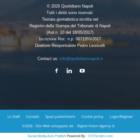
© 2026 Quotidiano Napoli
Tutti i diritti sono riservati.
Testata giornalistica iscritta nel
Registro della Stampa del Tribunale di Napoli
(Aut.n. 10 del 18/05/2017)
Iscrizione Roc: n.p. 0071355/2017
Direttore Responsabile Pietro Leoncelli
Contact us:
info@quotidianonapoli.it
Lo Staff
Contatti
Spazi pubblicitario
Cookie policy
Login/Register
©2026 - Sito Web sviluppato da
Digital Vision Agency ©
Social Media Auto Publish
Powered By :
XYZScripts.com