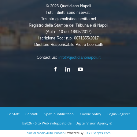
© 2026 Quotidiano Napoli
Tutti i diritti sono riservati.
Testata giornalistica iscritta nel
Registro della Stampa del Tribunale di Napoli
(Aut.n. 10 del 18/05/2017)
Iscrizione Roc: n.p. 0071355/2017
Direttore Responsabile Pietro Leoncelli
Contact us:
info@quotidianonapoli.it
Lo Staff
Contatti
Spazi pubblicitario
Cookie policy
Login/Register
©2026 - Sito Web sviluppato da
Digital Vision Agency ©
Social Media Auto Publish
Powered By :
XYZScripts.com