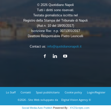
© 2026 Quotidiano Napoli
Tutti i diritti sono riservati.
Testata giornalistica iscritta nel
Registro della Stampa del Tribunale di Napoli
(Aut.n. 10 del 18/05/2017)
Iscrizione Roc: n.p. 0071355/2017
Direttore Responsabile Pietro Leoncelli
Contact us:
info@quotidianonapoli.it
Lo Staff
Contatti
Spazi pubblicitario
Cookie policy
Login/Register
©2026 - Sito Web sviluppato da
Digital Vision Agency ©
Social Media Auto Publish
Powered By :
XYZScripts.com