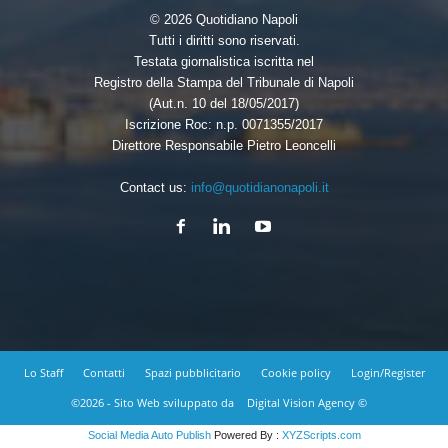
© 2026 Quotidiano Napoli
Tutti i diritti sono riservati.
Testata giornalistica iscritta nel
Registro della Stampa del Tribunale di Napoli
(Aut.n. 10 del 18/05/2017)
Iscrizione Roc: n.p. 0071355/2017
Direttore Responsabile Pietro Leoncelli
Contact us:
info@quotidianonapoli.it
Lo Staff
Contatti
Spazi pubblicitario
Cookie policy
Login/Register
©2026 - Sito Web sviluppato da
Digital Vision Agency ©
Social Media Auto Publish
Powered By :
XYZScripts.com