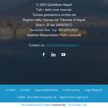
© 2026 Quotidiano Napoli
Tutti i diritti sono riservati.
Testata giornalistica iscritta nel
Registro della Stampa del Tribunale di Napoli
(Aut.n. 10 del 18/05/2017)
Iscrizione Roc: n.p. 0071355/2017
Direttore Responsabile Pietro Leoncelli
Contact us:
info@quotidianonapoli.it
Lo Staff
Contatti
Spazi pubblicitario
Cookie policy
Login/Register
©2026 - Sito Web sviluppato da
Digital Vision Agency ©
Social Media Auto Publish
Powered By :
XYZScripts.com