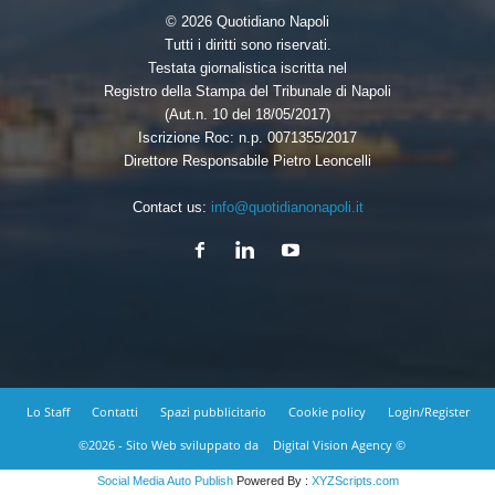
© 2026 Quotidiano Napoli
Tutti i diritti sono riservati.
Testata giornalistica iscritta nel
Registro della Stampa del Tribunale di Napoli
(Aut.n. 10 del 18/05/2017)
Iscrizione Roc: n.p. 0071355/2017
Direttore Responsabile Pietro Leoncelli
Contact us:
info@quotidianonapoli.it
Lo Staff
Contatti
Spazi pubblicitario
Cookie policy
Login/Register
©2026 - Sito Web sviluppato da
Digital Vision Agency ©
Social Media Auto Publish
Powered By :
XYZScripts.com