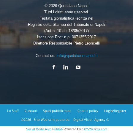
© 2026 Quotidiano Napoli
Tutti i diritti sono riservati.
Testata giornalistica iscritta nel
Registro della Stampa del Tribunale di Napoli
(Aut.n. 10 del 18/05/2017)
Iscrizione Roc: n.p. 0071355/2017
Direttore Responsabile Pietro Leoncelli
Contact us:
info@quotidianonapoli.it
Lo Staff
Contatti
Spazi pubblicitario
Cookie policy
Login/Register
©2026 - Sito Web sviluppato da
Digital Vision Agency ©
Social Media Auto Publish
Powered By :
XYZScripts.com