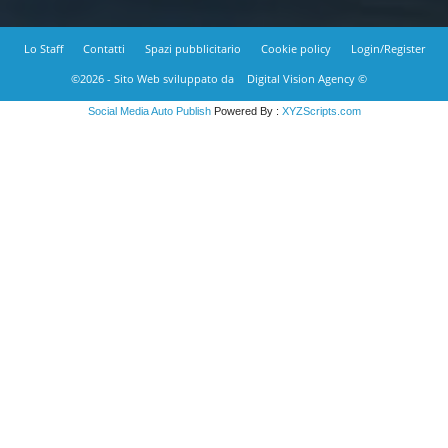
Lo Staff
Contatti
Spazi pubblicitario
Cookie policy
Login/Register
©2026 - Sito Web sviluppato da
Digital Vision Agency ©
Social Media Auto Publish
Powered By :
XYZScripts.com