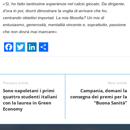
«Sì, ho fatto tantissime esperienze nel calcio giocato. Da dirigente,
d’ora in poi, dovrò dimostrare la voglia di arrivare che ho,
centrando obiettivi importati. La mia filosofia? Un mix di
entusiasmo, generosità, mentalità vincente e, soprattutto, passione
che non dovrà mai mancare».
F
T
L
S
a
w
i
h
Facebook
Linkedin
Twit
Share
c
i
n
a
e
t
k
r
Previous article
Next article
Sono napoletani i primi
Campania, domani la
b
t
e
e
quattro studenti italiani
consegna dei premi per la
o
e
d
con la laurea in Green
“Buona Sanità”
Economy
o
r
I
k
n