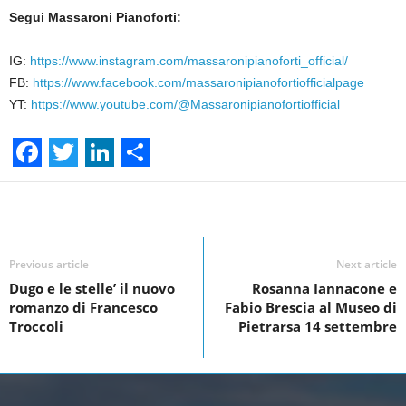
Segui Massaroni Pianoforti:
IG:
https://www.instagram.com/massaronipianoforti_official/
FB:
https://www.facebook.com/massaronipianofortiofficialpage
YT:
https://www.youtube.com/@Massaronipianofortiofficial
F
T
L
S
a
w
i
h
Facebook
Linkedin
Twit
Share
c
i
n
a
e
t
k
r
Previous article
Next article
Dugo e le stelle’ il nuovo
Rosanna Iannacone e
b
t
e
e
romanzo di Francesco
Fabio Brescia al Museo di
o
e
d
Troccoli
Pietrarsa 14 settembre
o
r
I
k
n