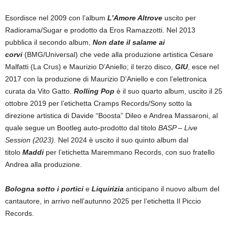
Esordisce nel 2009 con l’album
L’Amore Altrove
uscito per
Radiorama/Sugar e prodotto da Eros Ramazzotti. Nel 2013
pubblica il secondo album,
Non date il salame ai
corvi
(BMG/Universal) che vede alla produzione artistica Cesare
Malfatti (La Crus) e Maurizio D’Aniello; il terzo disco,
GIU
, esce nel
2017 con la produzione di Maurizio D’Aniello e con l’elettronica
curata da Vito Gatto.
Rolling Pop
è il suo quarto album, uscito il 25
ottobre 2019 per l’etichetta Cramps Records/Sony sotto la
direzione artistica di Davide “Boosta” Dileo e Andrea Massaroni, al
quale segue un Bootleg auto-prodotto dal titolo
BASP – Live
Session (2023).
Nel 2024 è uscito il suo quinto album dal
titolo
Maddi
per l’etichetta Maremmano Records, con suo fratello
Andrea alla produzione.
Bologna sotto i portici
e
Liquirizia
anticipano il nuovo album del
cantautore, in arrivo nell’autunno 2025 per l’etichetta Il Piccio
Records.