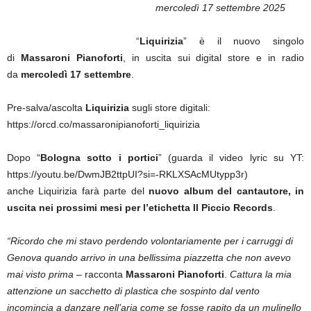
mercoledì 17 settembre 2025
“
Liquirizia
” è il nuovo singolo
di
Massaroni Pianoforti
, in uscita sui digital store e in radio
da
mercoledì 17 settembre
.
Pre-salva/ascolta
Liquirizia
sugli store digitali:
https://orcd.co/massaronipianoforti_liquirizia
Dopo “
Bologna sotto i portici
” (guarda il video lyric su YT:
https://youtu.be/DwmJB2ttpUI?si=-RKLXSAcMUtypp3r)
anche Liquirizia farà parte del
nuovo album del cantautore, in
uscita nei prossimi mesi per l’etichetta Il Piccio Records
.
“Ricordo che mi stavo perdendo volontariamente per i carruggi di
Genova quando arrivo in una bellissima piazzetta che non avevo
mai visto prima
– racconta
Massaroni Pianoforti
.
Cattura la mia
attenzione un sacchetto di plastica che sospinto dal vento
incomincia a danzare nell’aria come se fosse rapito da un mulinello