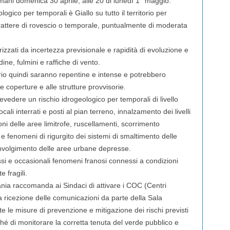
mani domenica 30 aprile, alle 20 di lunedì 1° maggio.
geologico per temporali è Giallo su tutto il territorio per
arattere di rovescio o temporale, puntualmente di moderata
zzati da incertezza previsionale e rapidità di evoluzione e
e, fulmini e raffiche di vento.
itorio quindi saranno repentine e intense e potrebbero
e coperture e alle strutture provvisorie.
revedere un rischio idrogeologico per temporali di livello
ali interrati e posti al pian terreno, innalzamento dei livelli
ni delle aree limitrofe, ruscellamenti, scorrimento
i e fenomeni di rigurgito dei sistemi di smaltimento delle
nvolgimento delle aree urbane depresse.
ssi e occasionali fenomeni franosi connessi a condizioni
 fragili.
ia raccomanda ai Sindaci di attivare i COC (Centri
tta ricezione delle comunicazioni da parte della Sala
te le misure di prevenzione e mitigazione dei rischi previsti
nché di monitorare la corretta tenuta del verde pubblico e