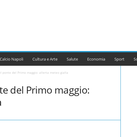
Calcio Napoli
Cultura e Arte
Salute
Economia
Sport
S
 ponte del Primo maggio: allerta meteo gialla
e del Primo maggio:
a