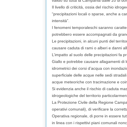
valido su tutta la Campania dalle 20 di do
Il livello di criticità, ossia del rischio idro
“precipitazioni locali o sparse, anche a c
intensità”.
I fenomeni temporaleschi saranno caratteri
potrebbero essere accompagnati da grandin
Le precipitazioni, in alcuni punti del terr
causare caduta di rami o alberi e danni all
L’impatto al suolo delle precipitazioni fa p
Giallo e potrebbe causare allagamenti di loc
idrometrici dei corsi d’acqua con inondazio
superficiale delle acque nelle sedi stradal
acque meteoriche con tracimazione e coi
Si evidenzia anche il rischio di caduta ma
idrogeologiche del territorio particolarmente
La Protezione Civile della Regione Campan
operativi comunali), di verificare la corre
Operativa regionale, di porre in essere tut
in linea con i rispettivi piani comunali no