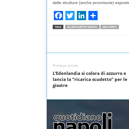
delle strutture (anche provvisorie) esposte 
F
T
L
S
TAGS
ALLERTA METEO NAPOLI
MALTEMPO
a
w
i
h
c
i
n
a
Facebook
Share
e
t
k
r
b
t
e
e
Previous article
o
e
d
L’Edenlandia si colora di azzurro e
o
r
I
lancia la “ricarica scudetto” per le
giostre
k
n