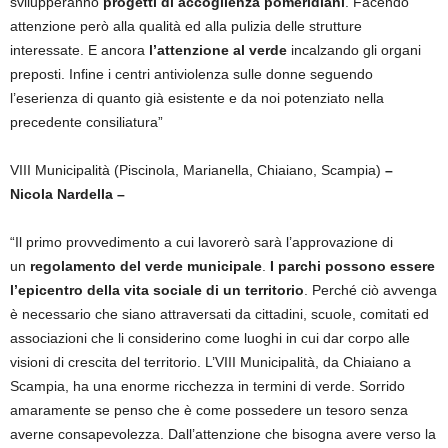
svilupperanno
progetti di accoglienza pomeridiani
. Facendo
attenzione però alla qualità ed alla pulizia delle strutture
interessate. E ancora
l’attenzione al verde
incalzando gli organi
preposti. Infine i centri antiviolenza sulle donne seguendo
l’eserienza di quanto già esistente e da noi potenziato nella
precedente consiliatura”
VIII Municipalità (Piscinola, Marianella, Chiaiano, Scampia)
–
Nicola Nardella –
“Il primo provvedimento a cui lavorerò sarà l’approvazione di
un
regolamento del verde municipale
.
I parchi possono essere
l’epicentro della vita sociale di un territorio
. Perché ciò avvenga
è necessario che siano attraversati da cittadini, scuole, comitati ed
associazioni che li considerino come luoghi in cui dar corpo alle
visioni di crescita del territorio. L’VIII Municipalità, da Chiaiano a
Scampia, ha una enorme ricchezza in termini di verde. Sorrido
amaramente se penso che è come possedere un tesoro senza
averne consapevolezza. Dall’attenzione che bisogna avere verso la