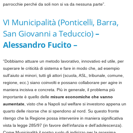
parrocchie perché da soli non si va da nessuna parte”.
VI Municipalità (Ponticelli, Barra,
San Giovanni a Teduccio)
–
Alessandro Fucito –
“Dobbiamo attuare un metodo lavorativo, innovativo ed utile, per
superare le criticità di sistema e fare in modo che, ad esempio
sull’aiuto ai minori, tutti gli attori (scuola, ASL, tribunale, comune,
regione, ecc.) siano coinvolti e possano collaborare per agire in
maniera incisiva e concreta. Più in generale, il problema più
importante è quello delle
misure economiche che vanno
aumentate
, visto che a Napoli sul welfare si investono appena un
quarto delle risorse che si spendono al nord. Su questo fronte
ritengo che la Regione possa intervenire in maniera significativa
vista la legge 285/97 (in favore dell’infanzia e dell’adolescenza).
Come Municipalità il nostro ruolo di indirizzo per la prossima