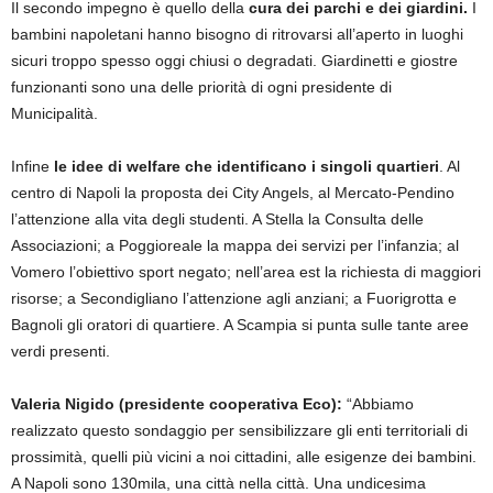
Il secondo impegno è quello della
cura dei parchi e dei giardini.
I
bambini napoletani hanno bisogno di ritrovarsi all’aperto in luoghi
sicuri troppo spesso oggi chiusi o degradati. Giardinetti e giostre
funzionanti sono una delle priorità di ogni presidente di
Municipalità.
Infine
le idee di welfare che identificano i singoli quartieri
. Al
centro di Napoli la proposta dei City Angels, al Mercato-Pendino
l’attenzione alla vita degli studenti. A Stella la Consulta delle
Associazioni; a Poggioreale la mappa dei servizi per l’infanzia; al
Vomero l’obiettivo sport negato; nell’area est la richiesta di maggiori
risorse; a Secondigliano l’attenzione agli anziani; a Fuorigrotta e
Bagnoli gli oratori di quartiere. A Scampia si punta sulle tante aree
verdi presenti.
Valeria Nigido (presidente cooperativa Eco):
“Abbiamo
realizzato questo sondaggio per sensibilizzare gli enti territoriali di
prossimità, quelli più vicini a noi cittadini, alle esigenze dei bambini.
A Napoli sono 130mila, una città nella città. Una undicesima