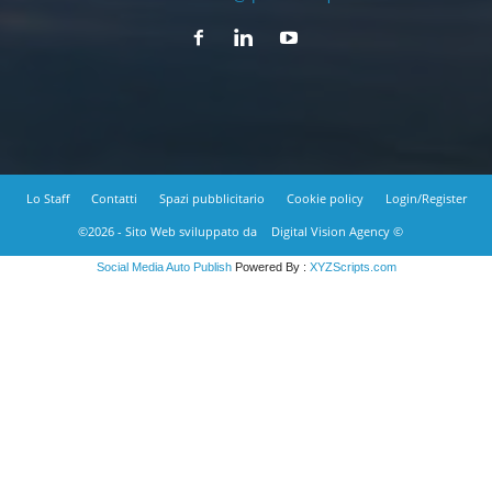
Lo Staff
Contatti
Spazi pubblicitario
Cookie policy
Login/Register
©2026 - Sito Web sviluppato da
Digital Vision Agency ©
Social Media Auto Publish
Powered By :
XYZScripts.com