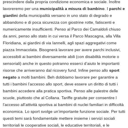
prescindere dalla propria condizione economica e sociale. Inoltre
lavoreremo per una
municipalità a misura di bambino
. I
parchi e
giardini
della municipalità versano in uno stato di degrado e
abbandono e di poca sicurezza con giostrine rotte, fatiscenti e
numericamente insufficienti. Penso al Parco dei Camaldoli chiuso
da anni, penso allo stato in cui versa il Parco Mascagna, alla Villa
Floridiana, ai giardini di via Iannelli, agli spazi aggregativi come
piazza Immacolata. Bisognerà lavorare per avere parchi inclusivi,
accessibili ai bambini diversamente abili (con disabilità motorie o
sensoriali) anche in questo potranno esserci d’aiuto le importanti
risorse che arriveranno dal ricovery fund. Infine penso allo
sport
negato
a molti bambini. Beh dobbiamo lavorare per garantire a
tutti i bambini l’accesso allo sport, deve essere un diritto di tutti i
bambini accedere alla pratica sportiva. Penso alle palestre delle
scuole, piuttosto che al Collana. Tariffe gratuite per consentire l
l’accesso all’attività sportiva ai bambini di nuclei familiari in difficoltà
economica. Lo sport svolge un’importante funzione sociale. Per tutti
questi temi sarà fondamentale mettere insieme i servizi sociali
territoriali le cooperative sociali, le educative territoriali, e le