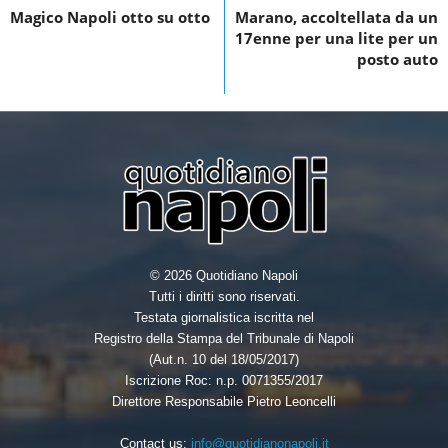
o
n
Magico Napoli otto su otto
Marano, accoltellata da un
17enne per una lite per un
o
posto auto
k
© 2026 Quotidiano Napoli
Tutti i diritti sono riservati.
Testata giornalistica iscritta nel
Registro della Stampa del Tribunale di Napoli
(Aut.n. 10 del 18/05/2017)
Iscrizione Roc: n.p. 0071355/2017
Direttore Responsabile Pietro Leoncelli
Contact us:
info@quotidianonapoli.it