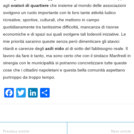
agli
oratori di quartiere
che insieme al mondo delle associazioni
svolgono un ruolo importante con le loro tante attività ludico
ricreative, sportive, culturali, che mettono in campo
quotidianamente tra tantissime difficoltà, mancanza di risorse
economiche e di spazi sui quali svolgere tali lodevoli iniziative. Le
mie priorità saranno queste senza però dimenticare gli atavici
ritardi e carenze degli
asili nido
al di sotto del fabbisogno reale. Il
lavoro da fare è tanto, ma sono certo che con il sindaco Manfredi in
sinergia con le municipalità si potranno concretizzare tutte queste
cose che i cittadini napoletani e questa bella comunità aspettano
purtroppo da troppo tempo.
F
T
Li
S
a
wi
n
h
c
tt
k
ar
Facebook
Linkedin
Twit
Share
e
er
e
e
b
dI
Previous article
Next article