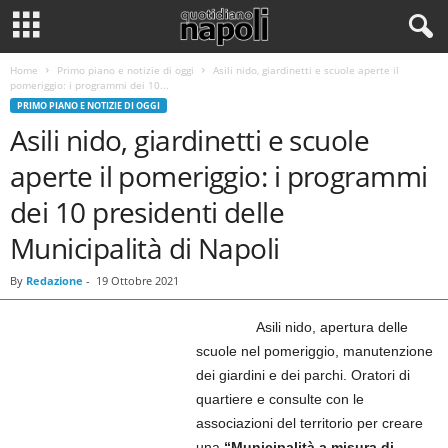
Home
Primo piano e notizie di oggi
Asili nido, giardinetti e scuole aperte il
pomeriggio: i programmi dei 10...
PRIMO PIANO E NOTIZIE DI OGGI
Asili nido, giardinetti e scuole
aperte il pomeriggio: i programmi
dei 10 presidenti delle
Municipalità di Napoli
By
Redazione
-
19 Ottobre 2021
Asili nido, apertura delle
scuole nel pomeriggio, manutenzione
dei giardini e dei parchi. Oratori di
quartiere e consulte con le
associazioni del territorio per creare
una
“Municipalità a misura di