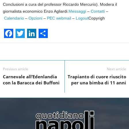
Conclusioni a cura del professor Riccardo Mercurio). Modera il
giornalista economico Enzo Agliardi.
Messaggi
–
Contatti
–
Calendario
–
Opzioni
–
PEC webmail
–
Logout
Copyrigh
F
T
L
S
a
w
i
h
Facebook
Linkedin
Twit
Share
c
i
n
a
e
t
k
r
Previous article
Next article
Carnevale all’Edenlandia
Trapianto di cuore riuscito
b
t
e
e
con la Baracca dei Buffoni
per una bimba di 11 anni
o
e
d
o
r
I
k
n