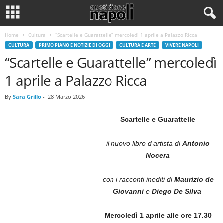
Home
Cultura
“Scartelle e Guarattelle” mercoledì 1 aprile a Palazzo Ricca
CULTURA
PRIMO PIANO E NOTIZIE DI OGGI
CULTURA E ARTE
VIVERE NAPOLI
“Scartelle e Guarattelle” mercoledì
1 aprile a Palazzo Ricca
By
Sara Grillo
-
28 Marzo 2026
Scartelle e Guarattelle
il nuovo libro d’artista di
Antonio
Nocera
con i
racconti inediti di
Maurizio de
Giovanni
e
Diego De Silva
Mercoledì 1 aprile alle ore 17.30