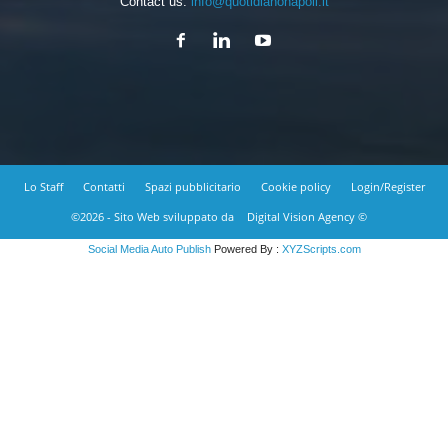
Contact us:
info@quotidianonapoli.it
Lo Staff
Contatti
Spazi pubblicitario
Cookie policy
Login/Register
©2026 - Sito Web sviluppato da
Digital Vision Agency ©
Social Media Auto Publish
Powered By :
XYZScripts.com