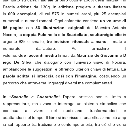
stampato su carta naturale di puro cotone 100% della Magnani di
Pescia editions da 130g. in edizione pregiata a tiratura limitata
in
600 esemplari
, di cui 575 in numeri arabi, più 25 esemplari
numerati in numeri romani. Ogni cofanetto contiene
un volume di
96 pagine
con
36 illustrazioni originali
del Maestro Antonio
Nocera,
la coppia Pulcinella e lo Scartellato, sculture/gioiello
in
argento 925 e smalto,
tre incisioni ritoccate a mano
, firmate e
numerate dall’autore. Ad arricchire il
volume,
due racconti inediti
firmati da
Maurizio de Giovanni
e
D
iego De Silva
, che dialogano con l’universo visivo di Nocera,
ampliandone le suggestioni e offrendo ulteriori chiavi di lettura.
La
parola scritta si intreccia così con l’immagine
, costruendo un
percorso che attraversa linguaggi diversi ma complementari.
In
“Scartelle e Guarattelle”
l’opera artistica non si limita a
rappresentare, ma evoca e interroga un sistema simbolico che
continua a vivere nel quotidiano, trasformandosi e
adattandosi nel tempo. Il libro si inserisce in una riflessione più amp
ia sul rapporto tra tradizione e contemporaneità, tra ciò che viene