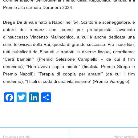
Commendatore dell’ordine al merito della Repubblica Italiana e il
Premio alla carriera Doranera 2024.
Diego De Silva
è nato a Napoli nel ‘64. Scrittore e sceneggiatore, è
autore dei romanzi che hanno per protagonista l’avvocato
d’insuccesso Vincenzo Malinconico, a cui è anche dedicata una
serie televisiva della Rai, questa di grande successo. Fra i suoi libri,
tutti pubblicati da Einaudi e tradotti in diverse lingue, ricordiamo:
“Certi bambini” (Premio Selezione Campiello – da cui il film
omonimo); “Non avevo capito niente” (finalista Premio Strega e
Premio Napoli); “Terapia di coppia per amanti” (da cui il film
omonimo); “I titoli di coda di una vita insieme” (Premio Viareggio).
F
T
Li
S
a
wi
n
h
c
tt
k
ar
Facebook
Linkedin
Twit
Share
e
er
e
e
b
dI
Previous article
Next article