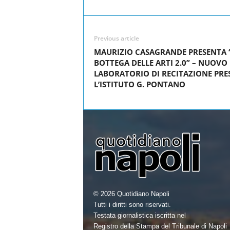
Share
c
i
n
a
e
t
k
r
Previous article
b
t
e
e
MAURIZIO CASAGRANDE PRESENTA 
o
e
d
BOTTEGA DELLE ARTI 2.0” – NUOVO
LABORATORIO DI RECITAZIONE PRE
o
r
I
L’ISTITUTO G. PONTANO
k
n
© 2026 Quotidiano Napoli
Tutti i diritti sono riservati.
Testata giornalistica iscritta nel
Registro della Stampa del Tribunale di Napoli