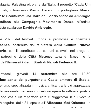
garia, Palestina oltre che dall’Italia, il progetto “
Cada Um
risti, il brasiliano
Márcio Faraco
, il portoghese
Marco
ite il cantautore
Joe Barbieri
. Spazio anche ad
Ambrogio
taliana
, alla
Compagnia Movimento Danza,
all’artista
tista calabrese
Davide Ambrogio
.
one 2025 del festival Ethnos è promossa e finanziata
cabec
, sostenuta dal
Ministero della Cultura
,
Nuovo
uvio
, con il contributo dei comuni coinvolti nel progetto,
l patrocinio della
Città Metropolitana di Napoli
e la
dell’
Università degli Studi di Napoli Federico II
.
ttacoli, giovedì
11 settembre
alle ore 19:30
nime sante del purgatorio
a
Castellammare di Stabia
,
entina, specializzata in musica antica, tra le più apprezzate
nternazionale, nei suoi concerti recupera la raffinata pratica
ndo vita a un repertorio raro e suggestivo in cui voce e
 seguire, dalle 21, spazio all’
Alkantara MediOrkestra
un