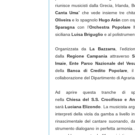
riunisce musicisti dalla Grecia, Irlanda, Bul
Canta Uma
” che vede insieme tre chitar
Oliveira
e lo spagnolo
Hugo Arán
con osp
Sparagna
con l’
Orchestra Popolare I
siciliana
Luisa Briguglio
e al polistrumen
Organizzata da
La Bazzarra
, l’edizi
dalla
Regione Campania
attraverso
S
Imaie
,
Ente Parco Nazionale del Ves
della
Banca di Credito Popolare
, i
collaborazione del Dipartimento di Agraria 
Ad aprire questa tranche di spe
nella
Chiesa del S.S. Crocifisso e A
sarà
Luciana Elizondo
. La musicista arg
interpreti della viola da gamba a livello i
rinascimentale del cantare suonando, da
strumento dialogano in perfetta armonia. A