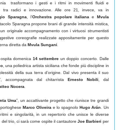
gnia trasformano i gesti e i ritmi in movimenti fluidi e
 tra radici e innovazione. Alle ore 21, invece, va in
gio Sparagna
, l’
Orchestra popolare italiana
e
Mvula
ttacolo Sparagna propone brani di grande intensità mistica,
 un originale accompagnamento con i virtuosi strumentisti
uggestive coreografie realizzate appositamente per questo
rna diretta da
Mvula Sungani
.
ospita domenica
14 settembre
un doppio concerto. Dalle
io
, una poliedrica artista siciliana che fonde più discipline in
plessità della sua terra d’origine. Dal vivo presenta il suo
”, accompagnata dal chitarrista
Ernesto Nobili
, dal
tteo Nocera
.
nta Uma
”, un accattivante progetto che riunisce tre grandi
l portoghese
Marco Oliveira
e lo spagnolo
Hugo Arán
. Un
 ritmi e singolarità, in un repertorio che unisce le diverse
o del trio, ci sarà come ospite il cantautore
Joe Barbieri
per