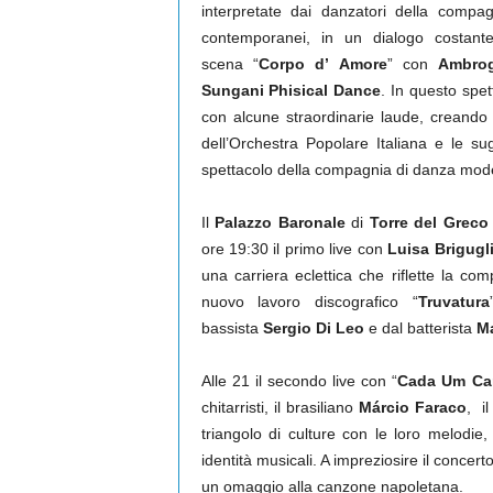
interpretate dai danzatori della compa
contemporanei, in un dialogo costante
scena
“
Corpo d’ Amore
”
con
Ambro
Sungani Phisical Dance
. In questo spe
con alcune straordinarie laude, creando
dell’Orchestra Popolare Italiana e le s
spettacolo della compagnia di danza mode
Il
Palazzo Baronale
di
Torre del Greco
ore 19:30 il primo live con
Luisa Brigugl
una carriera eclettica che riflette la com
nuovo lavoro discografico “
Truvatura
bassista
Sergio Di Leo
e dal batterista
Ma
Alle 21 il secondo live con “
Cada Um Ca
chitarristi, il brasiliano
Márcio Faraco
, i
triangolo di culture con le loro melodie,
identità musicali. A impreziosire il concert
un omaggio alla canzone napoletana.