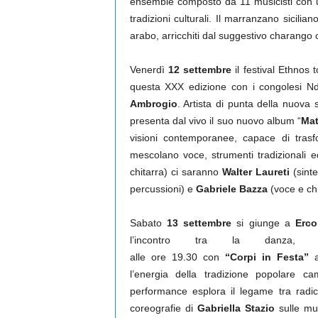
ensemble composto da 11 musicisti con u
tradizioni culturali. Il marranzano sicilia
arabo, arricchiti dal suggestivo charango c
Venerdì
12 settembre
il festival Ethnos 
questa XXX edizione con i congolesi 
Ambrogio
. Artista di punta della nuova 
presenta dal vivo il suo nuovo album “
Mat
visioni contemporanee, capace di trasf
mescolano voce, strumenti tradizionali e
chitarra) ci saranno
Walter Laureti
(sinte
percussioni) e
Gabriele Bazza
(voce e chi
Sabato
13 settembre
si giunge a
Erco
l’incontro tra la danza
alle ore 19.30 con
“Corpi in Festa”
l’energia della tradizione popolare 
performance esplora il legame tra radic
coreografie di
Gabriella Stazio
sulle mu