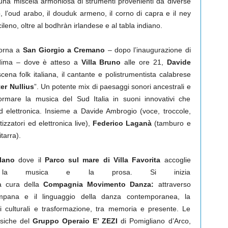
na miscela armoniosa di strumenti provenienti da diverse
no, l’oud arabo, il douduk armeno, il corno di capra e il ney
ileno, oltre al bodhràn irlandese e al tabla indiano.
torna a
San Giorgio a Cremano
– dopo l’inaugurazione di
Ndima – dove è atteso a
Villa Bruno
alle ore 21,
Davide
scena folk italiana, il cantante e polistrumentista calabrese
er Nullius
”. Un potente mix di paesaggi sonori ancestrali e
ormare la musica del Sud Italia in suoni innovativi che
d elettronica. Insieme a Davide Ambrogio (voce, troccole,
tizzatori ed elettronica live),
Federico Laganà
(tamburo e
tarra).
lano
dove il
Parco sul mare di Villa Favorita
accoglie
, la musica e la prosa. Si inizia
a cura della
Compagnia Movimento Danza:
attraverso
campana e il linguaggio della danza contemporanea, la
i culturali e trasformazione, tra memoria e presente. Le
siche del
Gruppo Operaio E’ ZEZI
di Pomigliano d’Arco,