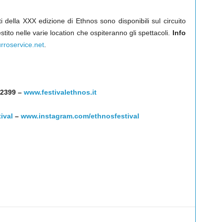
 della XXX edizione di Ethnos sono disponibili sul circuito
stito nelle varie location che ospiteranno gli spettacoli.
Info
roservice.net
.
32399 –
www.festivalethnos.it
ival
–
www.instagram.com/ethnosfestival
Linkedin
Twitter
Pinterest
WhatsApp