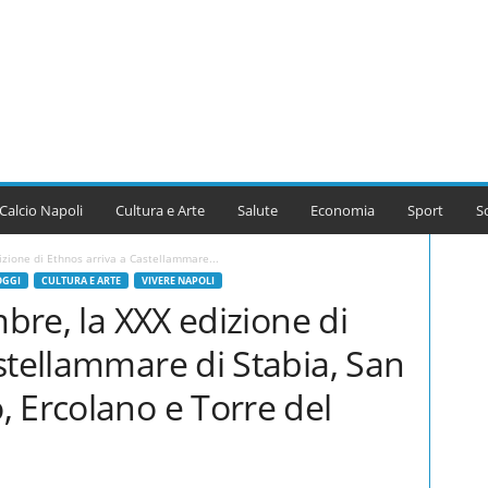
Calcio Napoli
Cultura e Arte
Salute
Economia
Sport
S
izione di Ethnos arriva a Castellammare...
OGGI
CULTURA E ARTE
VIVERE NAPOLI
mbre, la XXX edizione di
stellammare di Stabia, San
 Ercolano e Torre del