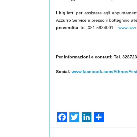
I biglietti
per assistere agli appuntamenti
Azzurro Service e presso il botteghino alle
prevendita
: tel. 081 5934001 –
www.azzur
Per informazioni e contatti:
Tel. 32872
Social:
www.facebook.com/EthnosFest
F
T
L
S
a
w
i
h
Facebook