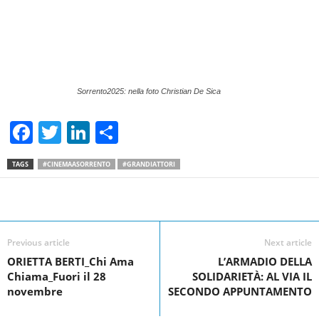
Sorrento2025: nella foto Christian De Sica
F
T
Li
S
a
wi
n
h
TAGS
#CINEMAASORRENTO
#GRANDIATTORI
c
tt
k
ar
e
er
e
e
Facebook
Linkedin
Twit
Share
b
dI
o
n
Previous article
Next article
ORIETTA BERTI_Chi Ama
L’ARMADIO DELLA
o
Chiama_Fuori il 28
SOLIDARIETÀ: AL VIA IL
k
novembre
SECONDO APPUNTAMENTO