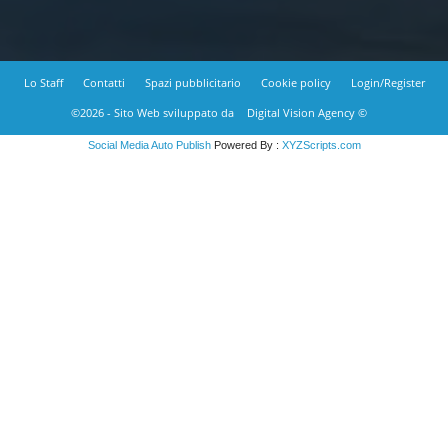
Lo Staff
Contatti
Spazi pubblicitario
Cookie policy
Login/Register
©2026 - Sito Web sviluppato da
Digital Vision Agency ©
Social Media Auto Publish
Powered By :
XYZScripts.com