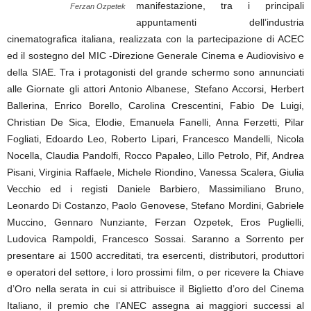
manifestazione, tra i principali
Ferzan Ozpetek
appuntamenti dell’industria
cinematografica italiana, realizzata con la partecipazione di ACEC
ed il sostegno del MIC -Direzione Generale Cinema e Audiovisivo e
della SIAE. Tra i protagonisti del grande schermo sono annunciati
alle Giornate gli attori Antonio Albanese, Stefano Accorsi, Herbert
Ballerina, Enrico Borello, Carolina Crescentini, Fabio De Luigi,
Christian De Sica, Elodie, Emanuela Fanelli, Anna Ferzetti, Pilar
Fogliati, Edoardo Leo, Roberto Lipari, Francesco Mandelli, Nicola
Nocella, Claudia Pandolfi, Rocco Papaleo, Lillo Petrolo, Pif, Andrea
Pisani, Virginia Raffaele, Michele Riondino, Vanessa Scalera, Giulia
Vecchio ed i registi Daniele Barbiero, Massimiliano Bruno,
Leonardo Di Costanzo, Paolo Genovese, Stefano Mordini, Gabriele
Muccino, Gennaro Nunziante, Ferzan Ozpetek, Eros Puglielli,
Ludovica Rampoldi, Francesco Sossai. Saranno a Sorrento per
presentare ai 1500 accreditati, tra esercenti, distributori, produttori
e operatori del settore, i loro prossimi film, o per ricevere la Chiave
d’Oro nella serata in cui si attribuisce il Biglietto d’oro del Cinema
Italiano, il premio che l’ANEC assegna ai maggiori successi al