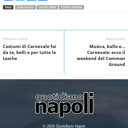
F
T
L
S
TAGS
DON FAUSTO
TEATRO TRAM
TEATRO-TERAPIA
a
w
i
h
c
i
n
a
Facebook
Linkedin
Twit
Share
e
t
k
r
Previous article
Next article
b
t
e
e
Costumi di Carnevale fai
Musica, ballo e…
o
e
d
da te, belli e per tutte le
Carnevale: ecco il
o
r
I
tasche
weekend del Common
Ground
k
n
© 2026 Quotidiano Napoli