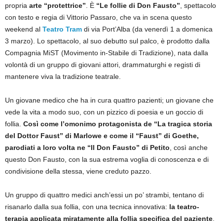
propria
arte “protettrice”
. È
“Le follie di Don Fausto”
, spettacolo
con testo e regia di Vittorio Passaro, che va in scena questo
weekend al
Teatro Tram
di via Port’Alba (da venerdì 1 a domenica
3 marzo). Lo spettacolo, al suo debutto sul palco, è prodotto dalla
Compagnia MiST (Movimento in-Stabile di Tradizione), nata dalla
volontà di un gruppo di giovani attori, drammaturghi e registi di
mantenere viva la tradizione teatrale.
Un giovane medico che ha in cura quattro pazienti; un giovane che
vede la vita a modo suo, con un pizzico di poesia e un goccio di
follia.
Così come l’omonimo protagonista de “La tragica storia
del Dottor Faust” di Marlowe e come il “Faust” di Goethe,
parodiati a loro volta ne “Il Don Fausto” di Petito
, così anche
questo Don Fausto, con la sua estrema voglia di conoscenza e di
condivisione della stessa, viene creduto pazzo.
Un gruppo di quattro medici anch’essi un po’ strambi, tentano di
risanarlo dalla sua follia, con una tecnica innovativa:
la teatro-
terapia applicata miratamente alla follia specifica del paziente
.