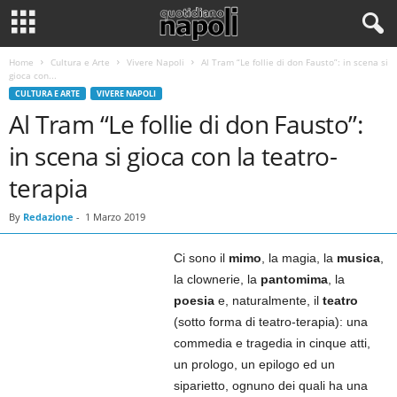
Home
Cultura e Arte
Vivere Napoli
Al Tram “Le follie di don Fausto”: in scena si
gioca con...
CULTURA E ARTE
VIVERE NAPOLI
Al Tram “Le follie di don Fausto”:
in scena si gioca con la teatro-
terapia
By
Redazione
-
1 Marzo 2019
Ci sono il
mimo
, la magia, la
musica
,
la clownerie, la
pantomima
, la
poesia
e, naturalmente, il
teatro
(sotto forma di teatro-terapia): una
commedia e tragedia in cinque atti,
un prologo, un epilogo ed un
siparietto, ognuno dei quali ha una