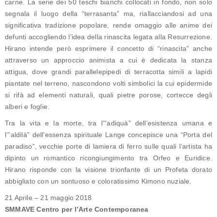
carne. La serie dei 50 teschi bianchi collocati in fondo, non solo
segnala il luogo della “terrasanta” ma, riallacciandosi ad una
significativa tradizione popolare, rende omaggio alle anime dei
defunti accogliendo l’idea della rinascita legata alla Resurrezione.
Hirano intende però esprimere il concetto di “rinascita” anche
attraverso un approccio animista a cui è dedicata la stanza
attigua, dove grandi parallelepipedi di terracotta simili a lapidi
piantate nel terreno, nascondono volti simbolici la cui epidermide
si rifà ad elementi naturali, quali pietre porose, cortecce degli
alberi e foglie.
Tra la vita e la morte, tra l’“adiquà” dell’esistenza umana e
l’”aldilà” dell’essenza spirituale Lange concepisce una “Porta del
paradiso”, vecchie porte di lamiera di ferro sulle quali l’artista ha
dipinto un romantico ricongiungimento tra Orfeo e Euridice.
Hirano risponde con la visione trionfante di un Profeta dorato
abbigliato con un sontuoso e coloratissimo Kimono nuziale.
21 Aprile – 21 maggio 2018
SMMAVE Centro per l’Arte Contemporanea