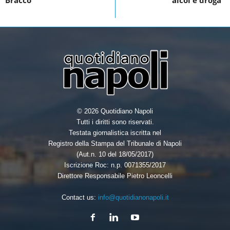
Bracco”
alcol e droga”
o
r
I
k
n
© 2026 Quotidiano Napoli
Tutti i diritti sono riservati.
Testata giornalistica iscritta nel
Registro della Stampa del Tribunale di Napoli
(Aut.n. 10 del 18/05/2017)
Iscrizione Roc: n.p. 0071355/2017
Direttore Responsabile Pietro Leoncelli
Contact us:
info@quotidianonapoli.it