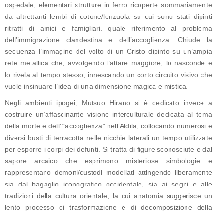
ospedale, elementari strutture in ferro ricoperte sommariamente
da altrettanti lembi di cotone/lenzuola su cui sono stati dipinti
ritratti di amici e famigliari, quale riferimento al problema
dell’immigrazione clandestina e dell’accoglienza. Chiude la
sequenza l’immagine del volto di un Cristo dipinto su un’ampia
rete metallica che, avvolgendo l’altare maggiore, lo nasconde e
lo rivela al tempo stesso, innescando un corto circuito visivo che
vuole insinuare l’idea di una dimensione magica e mistica.
Negli ambienti ipogei, Mutsuo Hirano si è dedicato invece a
costruire un’affascinante visione interculturale dedicata al tema
della morte e dell’ “accoglienza” nell’Aldilà, collocando numerosi e
diversi busti di terracotta nelle nicchie laterali un tempo utilizzate
per esporre i corpi dei defunti. Si tratta di figure sconosciute e dal
sapore arcaico che esprimono misteriose simbologie e
rappresentano demoni/custodi modellati attingendo liberamente
sia dal bagaglio iconografico occidentale, sia ai segni e alle
tradizioni della cultura orientale, la cui anatomia suggerisce un
lento processo di trasformazione e di decomposizione della