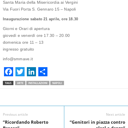
Santa Maria della Misericordia ai Vergini
Via Fuori Porta S. Gennaro 15 – Napoli
Inaugurazione sabato 21 aprile, ore 18.30
Giorni e Orari di apertura
giovedì e venerdì ore 17.30 – 20.00
domenica ore 11 – 13
ingresso gratuito
info@smmave.it
F
T
L
S
TAGS
ARTE
INSTALLAZIONI
NAPOLI
a
w
i
h
c
i
n
a
Facebook
Linkedin
Twit
Share
e
t
k
r
Previous article
Next article
b
t
e
e
“Ricordando Roberto
“Genitori in piazza contro
o
e
d