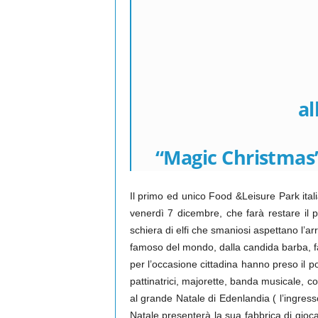
al
“Magic Christmas”,
Il primo ed unico Food &Leisure Park ital
venerdì 7 dicembre, che farà restare il p
schiera di elfi che smaniosi aspettano l’a
famoso del mondo, dalla candida barba, fa
per l’occasione cittadina hanno preso il p
pattinatrici, majorette, banda musicale, co
al grande Natale di Edenlandia ( l’ingres
Natale presenterà la sua fabbrica di gioca