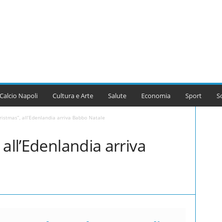
Calcio Napoli
Cultura e Arte
Salute
Economia
Sport
S
ristmas”, all’Edenlandia arriva Babbo Natale
 all’Edenlandia arriva