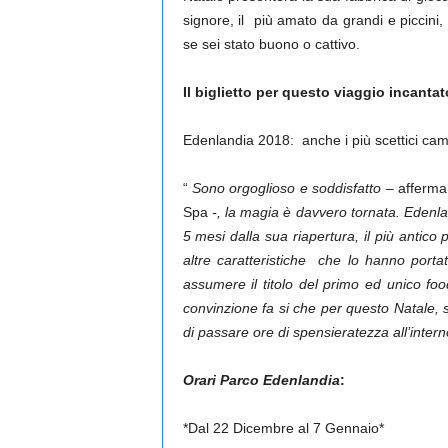
signore, il più amato da grandi e piccini
se sei stato buono o cattivo.
Il biglietto per questo viaggio incantat
Edenlandia 2018: anche i più scettici ca
“
Sono orgoglioso e soddisfatto –
afferma
Spa
-, la magia è davvero tornata. Edenla
5 mesi dalla sua riapertura, il più antic
altre caratteristiche che lo hanno portat
assumere il titolo del primo ed unico foo
convinzione fa si che per questo Natale, so
di passare ore di spensieratezza all’interno
Orari Parco Edenlandia
:
*Dal 22 Dicembre al 7 Gennaio*