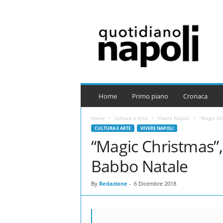
Q
u
o
t
i
d
i
a
Home
Primo piano
Cronaca
n
o
Home
Cultura e Arte
Vivere Napoli
“Magic Ch
N
CULTURA E ARTE
VIVERE NAPOLI
a
“Magic Christmas”,
p
o
Babbo Natale
l
i
By
Redazione
-
6 Dicembre 2018