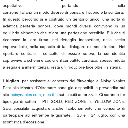
aspettative, portando nella
canzone italiana un modo diverso di pensare il suono e la scrittura.
In questo percorso si è costruito un territorio unico, una sorta di
eclettica periferia sonora, dove mondi diversi convivono in un
equilibrio alchemico
che sfiora una perfezione possibile. È lì che si
riconosce la loro firma: nel dettaglio inaspettato, nella scelta
imprevedibile, nella capacità di far dialogare elementi lontani. Nel
riportare centrale il concetto di
essere umani
, la cui identità
sopravvive a schemi e codici e il cui battito cardiaco, spesso ridotto
a segnale a intermittenza, resta un’irriducibile luce oltre il sistema.
I
biglietti
per assistere al concerto dei Bluvertigo al Noisy Naples
Fest alla Mostra d’Oltremare sono già disponibili in prevendita sul
sito
noisynaples.com
,
etes.it
e sui circuiti autorizzati. Ci saranno tre
tipologie di settori – PIT GOLD, RED ZONE e YELLOW ZONE.
Sarà possibile acquistare anche l’abbonamento che consente di
partecipare ad entrambe le giornate, il 23 e il 24 luglio, con una
scontistica d’eccezione.