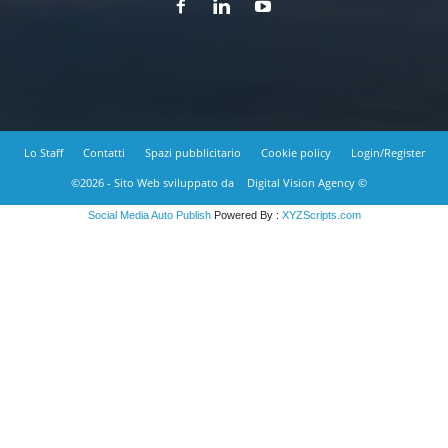
Lo Staff
Contatti
Spazi pubblicitario
Cookie policy
Login/Register
©2026 - Sito Web sviluppato da
Digital Vision Agency ©
Social Media Auto Publish
Powered By :
XYZScripts.com