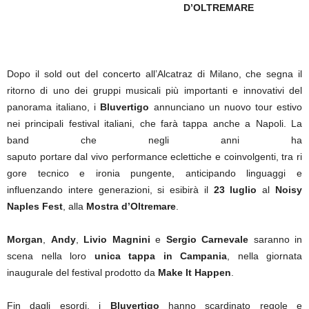
D’OLTREMARE
Dopo il sold out del concerto all’Alcatraz di Milano, che segna il
ritorno di uno dei gruppi musicali più importanti e innovativi del
panorama italiano, i
Bluvertigo
annunciano un nuovo tour estivo
nei principali festival italiani, che farà tappa anche a Napoli. La
band che negli anni ha
saputo portare dal vivo performance eclettiche e coinvolgenti, tra ri
gore tecnico e ironia pungente, anticipando linguaggi e
influenzando intere generazioni, si esibirà il
23 luglio
al
Noisy
Naples Fest
, alla
Mostra d’Oltremare
.
Morgan
,
Andy
,
Livio Magnini
e
Sergio Carnevale
saranno in
scena nella loro
unica tappa in Campania
, nella giornata
inaugurale del festival prodotto da
Make It Happen
.
Fin dagli esordi, i
Bluvertigo
hanno scardinato regole e