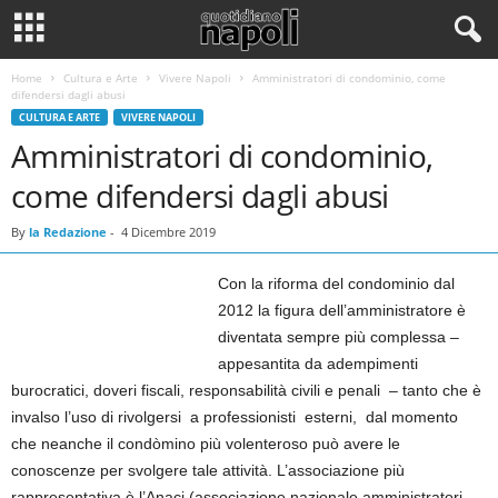
Home
Cultura e Arte
Vivere Napoli
Amministratori di condominio, come
difendersi dagli abusi
CULTURA E ARTE
VIVERE NAPOLI
Amministratori di condominio,
come difendersi dagli abusi
By
la Redazione
-
4 Dicembre 2019
Con la riforma del condominio dal
2012 la figura dell’amministratore è
diventata sempre più complessa –
appesantita da adempimenti
burocratici, doveri fiscali, responsabilità civili e penali – tanto che è
invalso l’uso di rivolgersi a professionisti esterni, dal momento
che neanche il condòmino più volenteroso può avere le
conoscenze per svolgere tale attività. L’associazione più
rappresentativa è l’Anaci (associazione nazionale amministratori