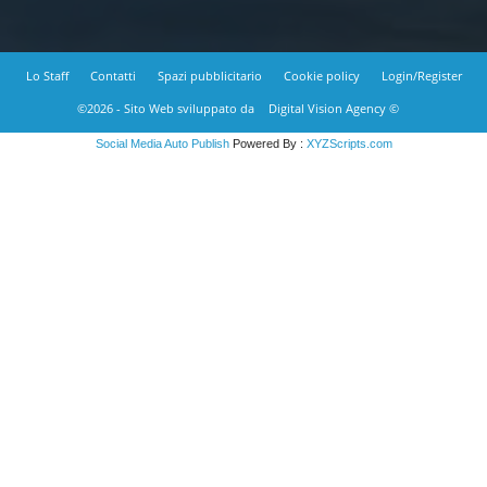
Lo Staff
Contatti
Spazi pubblicitario
Cookie policy
Login/Register
©2026 - Sito Web sviluppato da
Digital Vision Agency ©
Social Media Auto Publish
Powered By :
XYZScripts.com