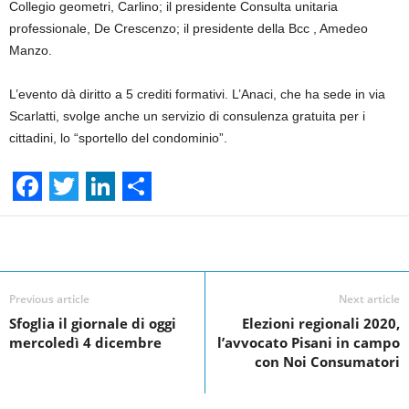
Collegio geometri, Carlino; il presidente Consulta unitaria
professionale, De Crescenzo; il presidente della Bcc , Amedeo
Manzo.
L’evento dà diritto a 5 crediti formativi. L’Anaci, che ha sede in via
Scarlatti, svolge anche un servizio di consulenza gratuita per i
cittadini, lo “sportello del condominio”.
F
T
L
S
a
w
i
h
Facebook
Linkedin
Twit
Share
c
i
n
a
e
t
k
r
Previous article
Next article
Sfoglia il giornale di oggi
Elezioni regionali 2020,
b
t
e
e
mercoledì 4 dicembre
l’avvocato Pisani in campo
o
e
d
con Noi Consumatori
o
r
I